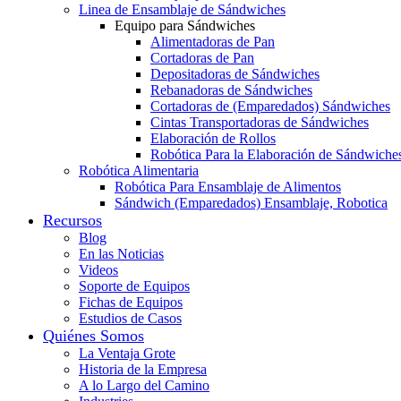
Linea de Ensamblaje de Sándwiches
Equipo para Sándwiches
Alimentadoras de Pan
Cortadoras de Pan
Depositadoras de Sándwiches
Rebanadoras de Sándwiches
Cortadoras de (Emparedados) Sándwiches
Cintas Transportadoras de Sándwiches
Elaboración de Rollos
Robótica Para la Elaboración de Sándwiche
Robótica Alimentaria
Robótica Para Ensamblaje de Alimentos
Sándwich (Emparedados) Ensamblaje, Robotica
Recursos
Blog
En las Noticias
Videos
Soporte de Equipos
Fichas de Equipos
Estudios de Casos
Quiénes Somos
La Ventaja Grote
Historia de la Empresa
A lo Largo del Camino