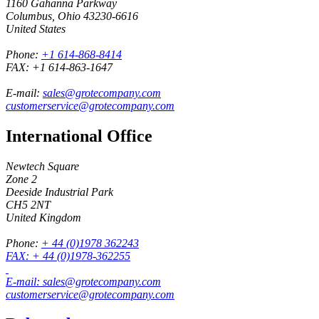
1160 Gahanna Parkway
Columbus, Ohio 43230-6616
United States
Phone:
+1 614-868-8414
FAX:
+1 614-863-1647
E-mail:
sales@grotecompany.com
customerservice@grotecompany.com
International Office
Newtech Square
Zone 2
Deeside Industrial Park
CH5 2NT
United Kingdom
Phone:
+ 44 (0)1978 362243
FAX:
+ 44 (0)1978-362255
E-mail:
sales@grotecompany.com
customerservice@grotecompany.com