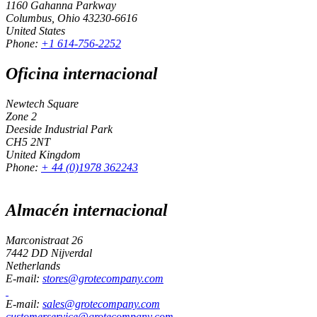
1160 Gahanna Parkway
Columbus, Ohio 43230-6616
United States
Phone:
+1 614-756-2252
Oficina internacional
Newtech Square
Zone 2
Deeside Industrial Park
CH5 2NT
United Kingdom
Phone:
+ 44 (0)1978 362243
Almacén internacional
Marconistraat 26
7442 DD Nijverdal
Netherlands
E-mail:
stores@grotecompany.com
E-mail:
sales@grotecompany.com
customerservice@grotecompany.com