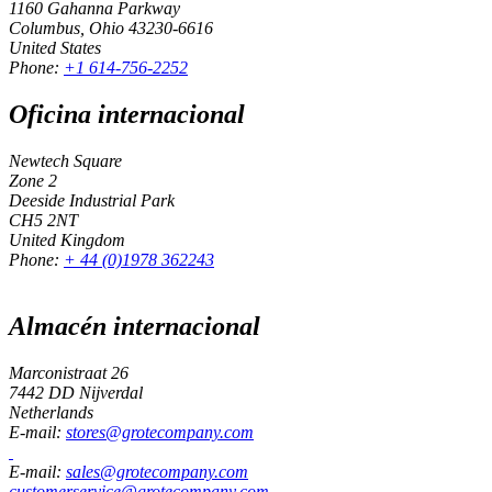
1160 Gahanna Parkway
Columbus, Ohio 43230-6616
United States
Phone:
+1 614-756-2252
Oficina internacional
Newtech Square
Zone 2
Deeside Industrial Park
CH5 2NT
United Kingdom
Phone:
+ 44 (0)1978 362243
Almacén internacional
Marconistraat 26
7442 DD Nijverdal
Netherlands
E-mail:
stores@grotecompany.com
E-mail:
sales@grotecompany.com
customerservice@grotecompany.com