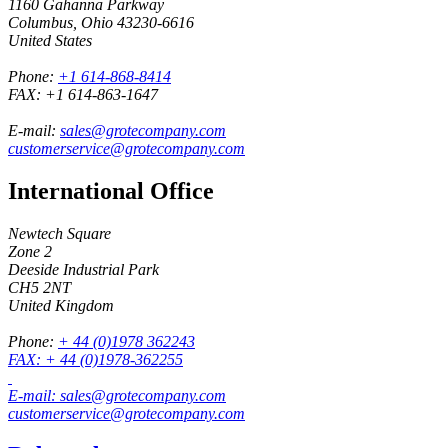
1160 Gahanna Parkway
Columbus, Ohio 43230-6616
United States
Phone:
+1 614-868-8414
FAX:
+1 614-863-1647
E-mail:
sales@grotecompany.com
customerservice@grotecompany.com
International Office
Newtech Square
Zone 2
Deeside Industrial Park
CH5 2NT
United Kingdom
Phone:
+ 44 (0)1978 362243
FAX:
+ 44 (0)1978-362255
E-mail:
sales@grotecompany.com
customerservice@grotecompany.com